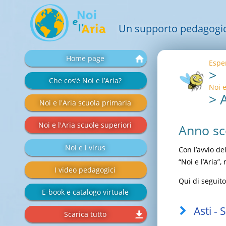
Un supporto pedagogico 
Salta
Home page
Esper
la
>
navigazione
Che cos’è Noi e l’Aria?
Noi e
>
Noi e l'Aria scuola primaria
Noi e l'Aria scuole superiori
Anno sc
Noi e i virus
Con l’avvio de
“Noi e l’Aria”
I video pedagogici
Qui di seguito
E-book e catalogo virtuale
Asti -
Scarica tutto