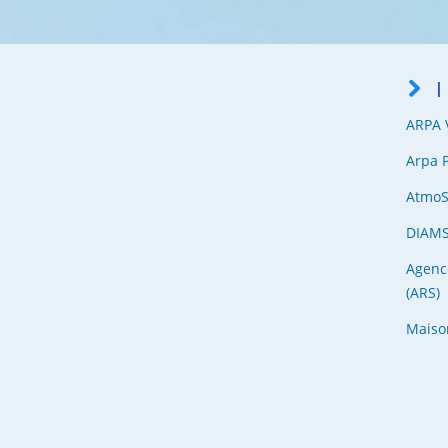
I
ARPA V
Arpa 
Atmo
DIAM
Agenc
(ARS)
Maiso