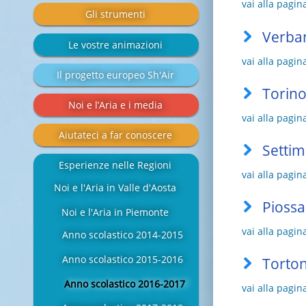
vai alla pagin
Gli strumenti
Verban
Le vostre animazioni
vai alla pagin
Il progetto europeo Sh'Air
Torino
Noi e l’Aria e i media
vai alla pagin
Aiutateci a far conoscere
Settim
Esperienze nelle Regioni
vai alla pagin
Noi e l'Aria in Valle d'Aosta
Piossa
Noi e l'Aria in Piemonte
vai alla pagin
Anno scolastico 2014-2015
Anno scolastico 2015-2016
Torton
Anno scolastico 2016-2017
vai alla pagin