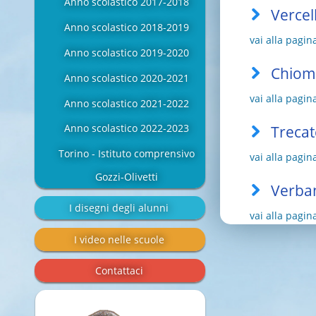
Anno scolastico 2017-2018
Vercel
Anno scolastico 2018-2019
vai alla pagin
Anno scolastico 2019-2020
Chiomo
Anno scolastico 2020-2021
vai alla pagin
Anno scolastico 2021-2022
Anno scolastico 2022-2023
Trecat
Torino - Istituto comprensivo
vai alla pagin
Gozzi-Olivetti
Verban
I disegni degli alunni
vai alla pagin
I video nelle scuole
Contattaci