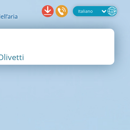
ll’aria
livetti