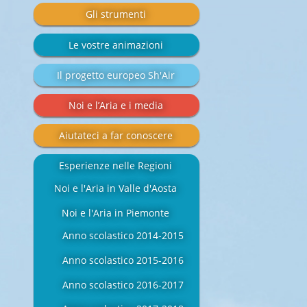
Gli strumenti
Le vostre animazioni
Il progetto europeo Sh'Air
Noi e l’Aria e i media
Aiutateci a far conoscere
Esperienze nelle Regioni
Noi e l'Aria in Valle d'Aosta
Noi e l'Aria in Piemonte
Anno scolastico 2014-2015
Anno scolastico 2015-2016
Anno scolastico 2016-2017