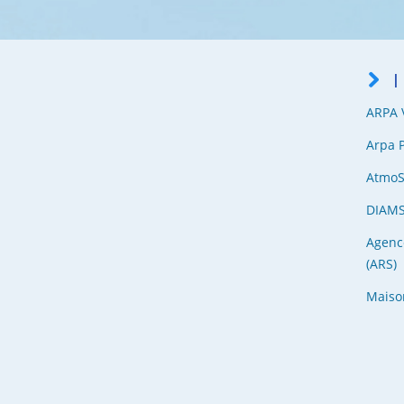
I
ARPA V
Arpa 
Atmo
DIAM
Agenc
(ARS)
Maiso