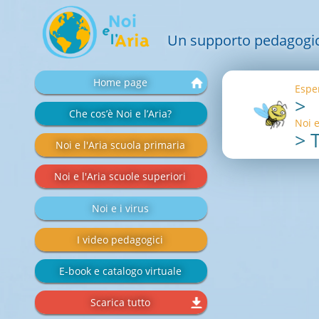
Un supporto pedagogico 
Salta
Home page
Esper
la
>
navigazione
Che cos’è Noi e l’Aria?
Noi e
>
T
Noi e l'Aria scuola primaria
Noi e l'Aria scuole superiori
Noi e i virus
I video pedagogici
E-book e catalogo virtuale
Scarica tutto