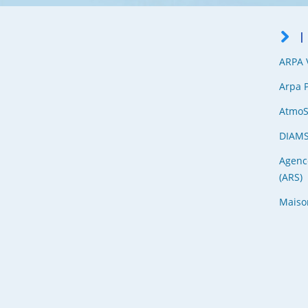
I
ARPA V
Arpa 
Atmo
DIAM
Agenc
(ARS)
Maiso