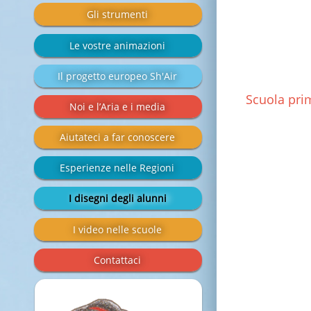
Gli strumenti
Le vostre animazioni
Il progetto europeo Sh'Air
Scuola prim
Noi e l’Aria e i media
Aiutateci a far conoscere
Esperienze nelle Regioni
I disegni degli alunni
I video nelle scuole
Contattaci