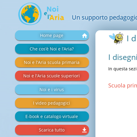
Un supporto pedagogico 
Salta
Home page
I 
la
navigazione
Che cos’è Noi e l’Aria?
I disegn
Noi e l'Aria scuola primaria
In questa sezi
Noi e l'Aria scuole superiori
Scuola prim
Noi e i virus
I video pedagogici
E-book e catalogo virtuale
Scarica tutto